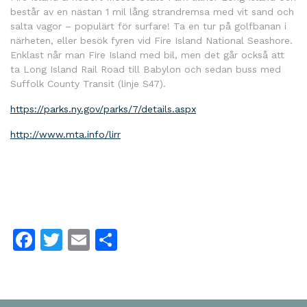
består av en nästan 1 mil lång strandremsa med vit sand och
salta vagor – populärt för surfare! Ta en tur på golfbanan i
närheten, eller besök fyren vid Fire Island National Seashore.
Enklast når man Fire Island med bil, men det går också att
ta Long Island Rail Road till Babylon och sedan buss med
Suffolk County Transit (linje S47).
https://parks.ny.gov/parks/7/details.aspx
http://www.mta.info/lirr
Facebook
Twitter
Email
Dela