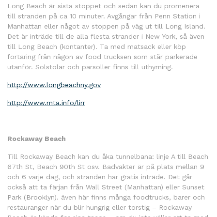
Long Beach är sista stoppet och sedan kan du promenera
till stranden på ca 10 minuter. Avgångar från Penn Station i
Manhattan eller något av stoppen på väg ut till Long Island.
Det är inträde till de alla flesta strander i New York, så även
till Long Beach (kontanter). Ta med matsack eller köp
förtäring från någon av food trucksen som står parkerade
utanför. Solstolar och parsoller finns till uthyrning.
http://www.longbeachny.gov
http://www.mta.info/lirr
Rockaway Beach
Till Rockaway Beach kan du åka tunnelbana: linje A till Beach
67th St, Beach 90th St osv. Badvakter är på plats mellan 9
och 6 varje dag, och stranden har gratis inträde. Det går
också att ta färjan från Wall Street (Manhattan) eller Sunset
Park (Brooklyn). även här finns många foodtrucks, barer och
restauranger när du blir hungrig eller torstig – Rockaway