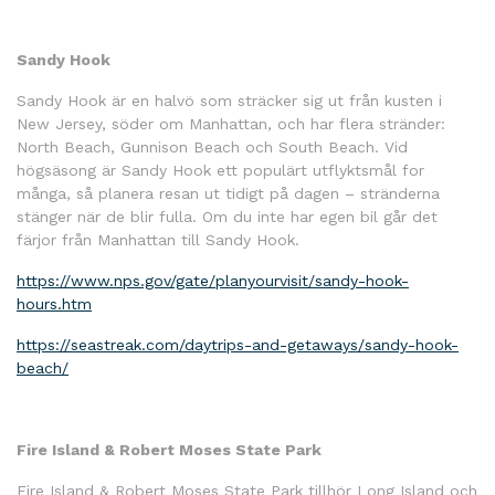
Sandy Hook
Sandy Hook är en halvö som sträcker sig ut från kusten i
New Jersey, söder om Manhattan, och har flera stränder:
North Beach, Gunnison Beach och South Beach. Vid
högsäsong är Sandy Hook ett populärt utflyktsmål for
många, så planera resan ut tidigt på dagen – stränderna
stänger när de blir fulla. Om du inte har egen bil går det
färjor från Manhattan till Sandy Hook.
https://www.nps.gov/gate/planyourvisit/sandy-hook-
hours.htm
https://seastreak.com/daytrips-and-getaways/sandy-hook-
beach/
Fire Island & Robert Moses State Park
Fire Island & Robert Moses State Park tillhör Long Island och