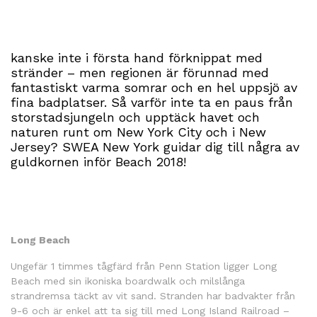
kanske inte i första hand förknippat med
stränder – men regionen är förunnad med
fantastiskt varma somrar och en hel uppsjö av
fina badplatser. Så varför inte ta en paus från
storstadsjungeln och upptäck havet och
naturen runt om New York City och i New
Jersey? SWEA New York guidar dig till några av
guldkornen inför Beach 2018!
Long Beach
Ungefär 1 timmes tågfärd från Penn Station ligger Long
Beach med sin ikoniska boardwalk och milslånga
strandremsa täckt av vit sand. Stranden har badvakter från
9-6 och är enkel att ta sig till med Long Island Railroad –