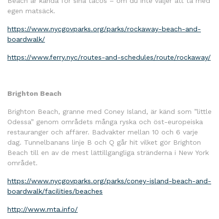
Beach är kända for sina tacos – om du inte väljer att ta med
egen matsäck.
https://www.nycgovparks.org/parks/rockaway-beach-and-
boardwalk/
https://www.ferry.nyc/routes-and-schedules/route/rockaway/
Brighton Beach
Brighton Beach, granne med Coney Island, är känd som ”little
Odessa” genom områdets många ryska och öst-europeiska
restauranger och affärer. Badvakter mellan 10 och 6 varje
dag. Tunnelbanans linje B och Q går hit vilket gör Brighton
Beach till en av de mest lättillgangliga stränderna i New York
området.
https://www.nycgovparks.org/parks/coney-island-beach-and-
boardwalk/facilities/beaches
http://www.mta.info/