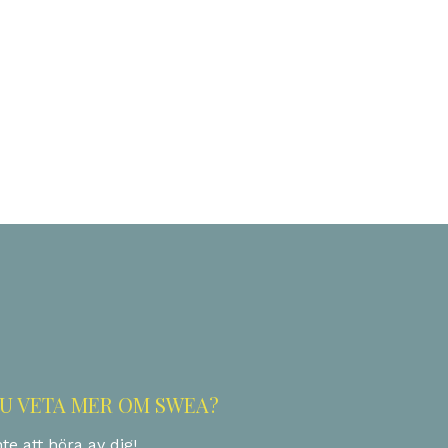
ok
er
ail
Dela
DU VETA MER OM SWEA?
te att höra av dig!