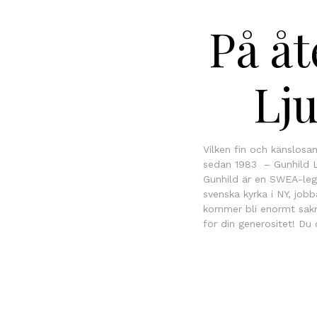
På åt
Lju
Vilken fin och känslosa
sedan 1983 – Gunhild Lju
Gunhild är en SWEA-leg
svenska kyrka i NY, job
kommer bli enormt sakn
för din generositet! Du 