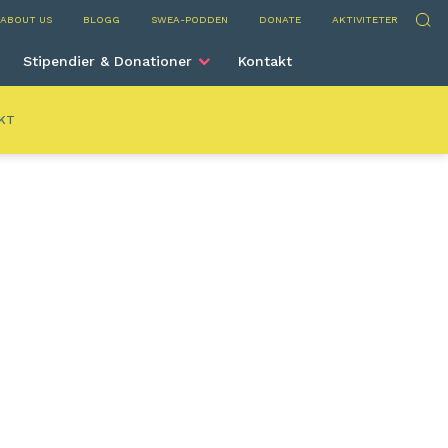
Sök
ABOUT US
BLOGG
SWEA-PODDEN
DONATE
AKTIVITETER
Stipendier & Donationer
Kontakt
KT