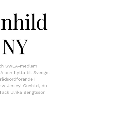
unhild
i NY
än och SWEA-medlem
och flytta till Sverige!
rådsordförande i
ew Jersey! Gunhild, du
Tack Ulrika Bengtsson