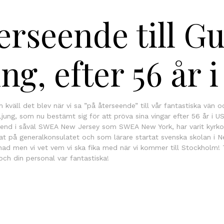
erseende till G
ng, efter 56 år 
m kväll det blev när vi sa ”på återseende” till vår fantastiska v
ng, som nu bestämt sig för att pröva sina vingar efter 56 år i USA 
end i såväl SWEA New Jersey som SWEA New York, har varit kyrko
bat på generalkonsulatet och som lärare startat svenska skolan i N
ad men vi vet vem vi ska fika med när vi kommer till Stockholm! 
och din personal var fantastiska!