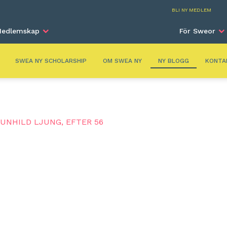
New York
BLI NY MEDLEM
edlemskap
För Sweor
SWEA NY SCHOLARSHIP
OM SWEA NY
NY BLOGG
KONTA
GUNHILD LJUNG, EFTER 56