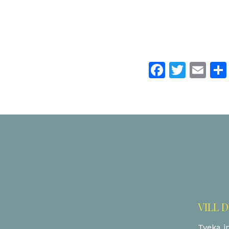
Facebo
Twitt
Em
VILL 
Tveka in