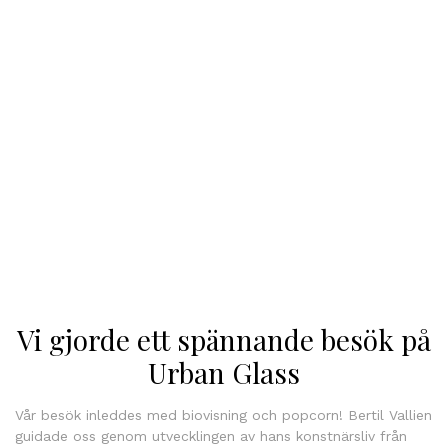
Vi gjorde ett spännande besök på
Urban Glass
Vår besök inleddes med biovisning och popcorn! Bertil Vallien
guidade oss genom utvecklingen av hans konstnärsliv från