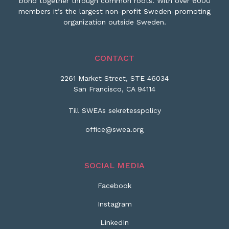
bond together through common roots. With over 6000
members it’s the largest non-profit Sweden-promoting
organization outside Sweden.
CONTACT
2261 Market Street, STE 46034
San Francisco, CA 94114
Till SWEAs sekretesspolicy
office@swea.org
SOCIAL MEDIA
Facebook
Instagram
LinkedIn