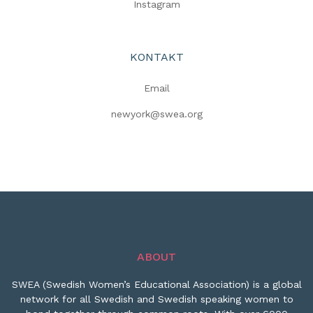
Instagram
KONTAKT
Email
newyork@swea.org
ABOUT
SWEA (Swedish Women’s Educational Association) is a global
network for all Swedish and Swedish speaking women to